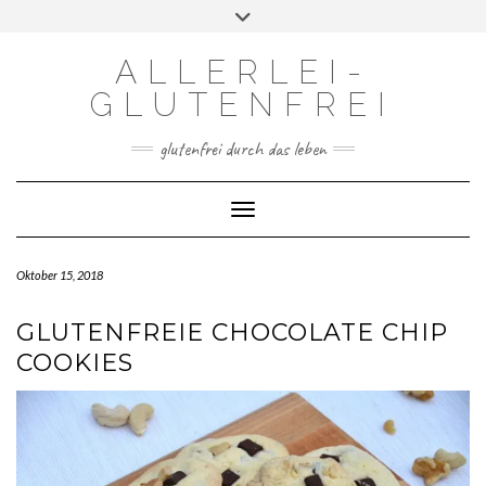
Skip
Toggle
to
header
content
ALLERLEI-
GLUTENFREI
glutenfrei durch das leben
Toggle Navigation
Oktober 15, 2018
GLUTENFREIE CHOCOLATE CHIP
COOKIES