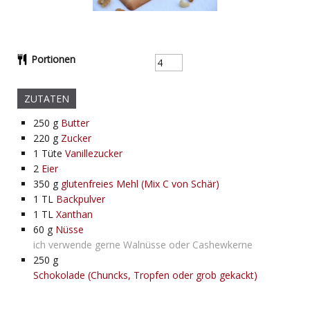
Portionen
ZUTATEN
250
g
Butter
220
g
Zucker
1
Tüte
Vanillezucker
2
Eier
350
g
glutenfreies Mehl (Mix C von Schär)
1
TL
Backpulver
1
TL
Xanthan
60
g
Nüsse
ich verwende gerne Walnüsse oder Cashewkerne
250
g
Schokolade (Chuncks, Tropfen oder grob gekackt)