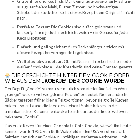
Glutenfrei und köstlich:
Dank einer ausgewogenen Mischung
aus glutenfreiem Mehl, Butter, Zucker und hochwertigen
Schokoladenstückchen steht dieses Rezept dem Original in nichts
nach.
Perfekte Textur:
Die Cookies sind außen goldbraun und
knusprig, innen jedoch noch leicht weich – ein Genuss für jeden
Keks-Liebhaber.
Einfach und gelingsicher:
Auch Backanfänger erzielen mit
diesem Rezept hervorragende Ergebnisse.
Vielfältig abwandelbar:
Ob mit Nüssen, Trockenfrüchten oder
weißer Schokolade – der Kreativität sind keine Grenzen gesetzt.
DIE GESCHICHTE HINTER DEM COOKIE ODER
WIE AUS DEM
„KOEKJE“ DER COOKIE WURDE
Der Begriff „Cookie“ stammt vermutlich vom niederländischen Wort
„koekje“
, was so viel wie „kleiner Kuchen“ bedeutet. Niederländische
Bäcker testeten früher kleine Teigportionen, bevor sie große Kuchen
buken – so entstand die Idee des kleinen Probierkekses. In den
amerikanischen Kolonien entwickelte sich daraus der heute weltweit
bekannte „Cookie“.
Das erste Rezept für einen
Chocolate Chip Cookie
, wie wir ihn heute
kennen, wurde 1930 von Ruth Wakefield in den USA veröffentlicht.
Seitdem hat sich der Cookie in unzähligen Varianten verbreitet – mit