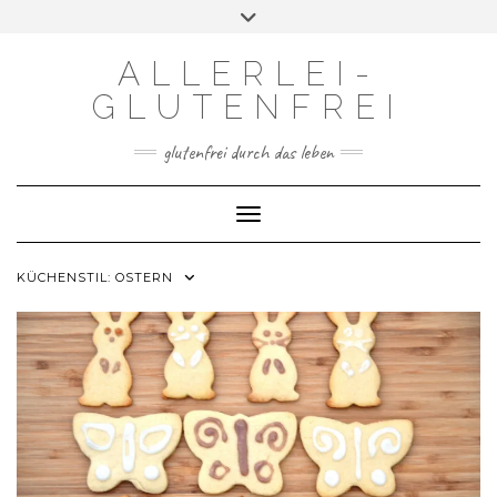
Skip
Toggle
to
header
content
ALLERLEI-
GLUTENFREI
glutenfrei durch das leben
Toggle Navigation
KÜCHENSTIL:
OSTERN