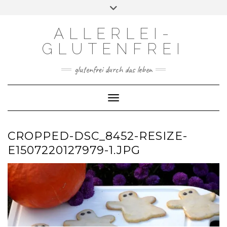
Skip
Toggle
to
header
content
ALLERLEI-
GLUTENFREI
glutenfrei durch das leben
Toggle Navigation
CROPPED-DSC_8452-RESIZE-
E1507220127979-1.JPG