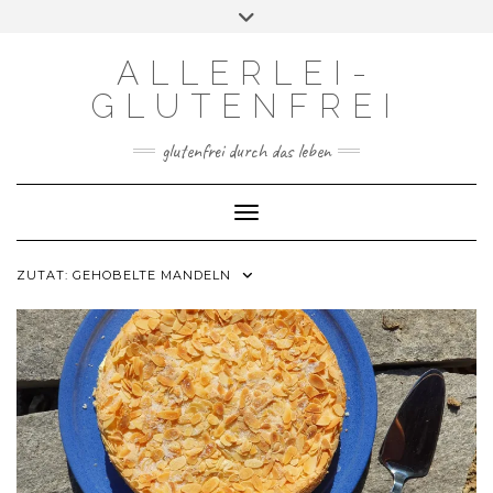
Skip
Toggle
to
header
content
ALLERLEI-
GLUTENFREI
glutenfrei durch das leben
Toggle Navigation
ZUTAT:
GEHOBELTE MANDELN