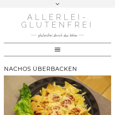
Skip
Toggle
to
header
content
ALLERLEI-
GLUTENFREI
glutenfrei durch das leben
Toggle Navigation
NACHOS ÜBERBACKEN