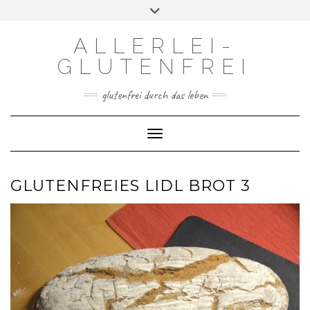
Skip
Toggle
to
header
content
ALLERLEI-
GLUTENFREI
glutenfrei durch das leben
Toggle Navigation
GLUTENFREIES LIDL BROT 3