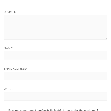
COMMENT
NAME
*
EMAIL ADDRESS
*
WEBSITE
Save my name, email, and website in this browser for the next time I