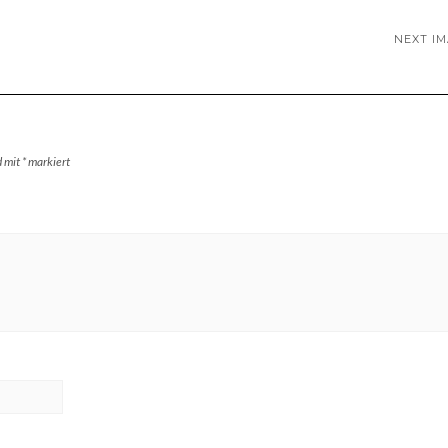
NEXT I
d mit
*
markiert