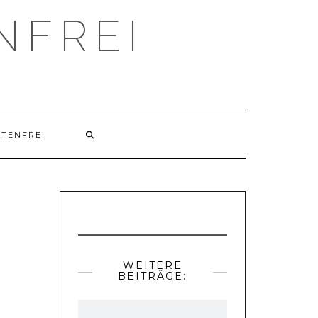
NFREI
UTENFREI
WEITERE
BEITRÄGE: