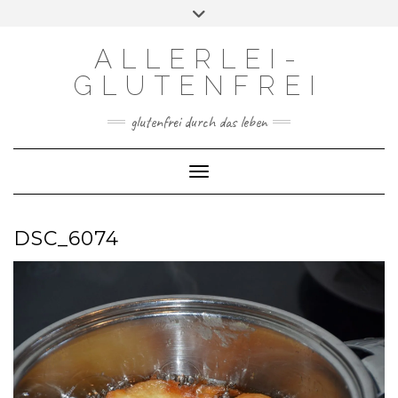
Skip
Toggle
to
header
content
ALLERLEI-
GLUTENFREI
glutenfrei durch das leben
Toggle Navigation
DSC_6074