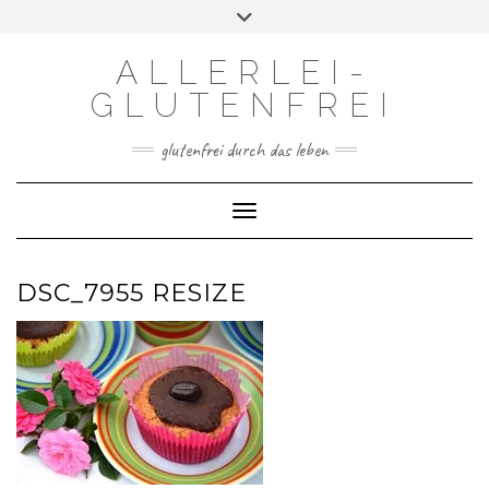
Skip
Toggle
to
header
content
ALLERLEI-
GLUTENFREI
glutenfrei durch das leben
Toggle Navigation
DSC_7955 RESIZE