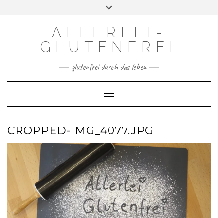
Skip
Toggle
to
header
content
ALLERLEI-
GLUTENFREI
glutenfrei durch das leben
Toggle Navigation
CROPPED-IMG_4077.JPG